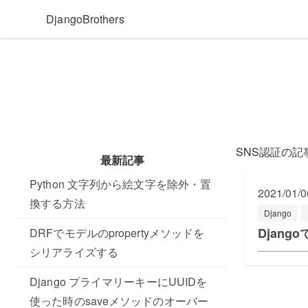
DjangoBrothers
SNS認証の記
最新記事
Python 文字列から絵文字を除外・置
2021/01/0
換する方法
Django
Djan
DRFでモデルのpropertyメソッドを
シリアライズする
Django プライマリーキーにUUIDを
使った時のsaveメソッドのオーバー