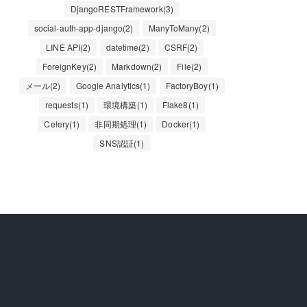
DjangoRESTFramework(3)
social-auth-app-django(2)
ManyToMany(2)
LINE API(2)
datetime(2)
CSRF(2)
ForeignKey(2)
Markdown(2)
File(2)
メール(2)
Google Analytics(1)
FactoryBoy(1)
requests(1)
環境構築(1)
Flake8(1)
Celery(1)
非同期処理(1)
Docker(1)
SNS認証(1)