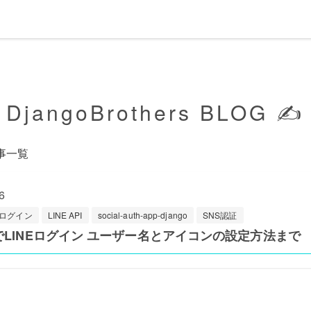
DjangoBrothers BLOG ✍️
事一覧
6
ログイン
LINE API
social-auth-app-django
SNS認証
goでLINEログイン ユーザー名とアイコンの設定方法まで