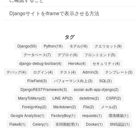
Djangoサイトをiframeで表示させる方法
タグ
Django(50)
Python(19)
モデル(16)
クエリセット(9)
データベース(7)
デプロイ(6)
フロントエンド(5)
django-debug-toolbar(4)
Heroku(4)
セキュリティ(4)
デバッグ(4)
ログイン(4)
テスト(4)
Admin(3)
テンプレート(3)
FileField(3)
パフォーマンス向上(3)
SQL(3)
DjangoRESTFramework(3)
social-auth-app-django(2)
ManyToMany(2)
LINE API(2)
datetime(2)
CSRF(2)
ForeignKey(2)
Markdown(2)
File(2)
メール(2)
Google Analytics(1)
FactoryBoy(1)
requests(1)
環境構築(1)
Flake8(1)
Celery(1)
非同期処理(1)
Docker(1)
SNS認証(1)