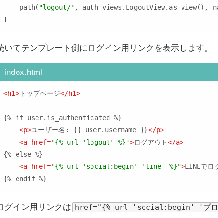
    path(
"logout/"
, auth_views.LogoutView.as_view(), n
続いてテンプレート側にログイン用リンクを表示します。
index.html
<
h1
>
トップページ
</
h1
>
{% if user.is_authenticated %}

<
p
>
ユーザー名: {{ user.username }}
</
p
>
<
a
href
=
"{% url 'logout' %}"
>
ログアウト
</
a
>
{% else %}

<
a
href
=
"{% url 'social:begin' 'line' %}"
>
LINEで
ログイン用リンクは
href="{% url 'social:begin' '