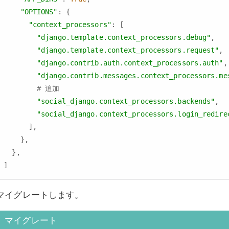
"OPTIONS"
: {

"context_processors"
: [

"django.template.context_processors.debug"
,

"django.template.context_processors.request"
,

"django.contrib.auth.context_processors.auth"
,

"django.contrib.messages.context_processors.me
# 追加
"social_django.context_processors.backends"
,

"social_django.context_processors.login_redire
      ],

    },

  },

マイグレートします。
マイグレート