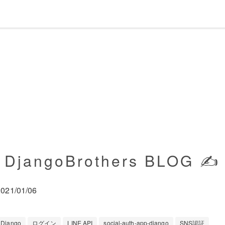
DjangoBrothers BLOG ✍️
2021/01/06
Django
ログイン
LINE API
social-auth-app-django
SNS認証