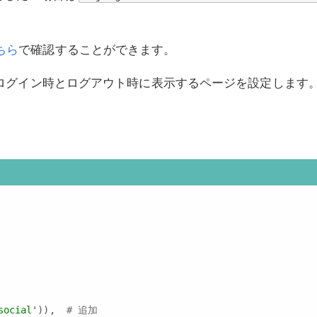
ちら
で確認することができます。
CT_URLは、ログイン時とログアウト時に表示するページを設定しま
social'
)),  
# 追加