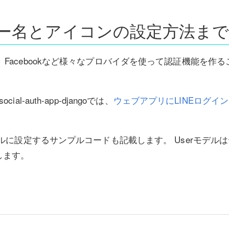
ユーザー名とアイコンの設定方法ま
itHub、Facebookなど様々なプロバイダを使って認証機能を
l-auth-app-djangoでは、
ウェブアプリにLINEログイ
デルに設定するサンプルコードも記載します。 Userモデル
します。