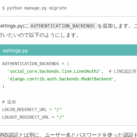
settings.pyに
を追加します。
AUTHENTICATION_BACKENDS
行いたいので以下のようにします。
settings.py
AUTHENTICATION_BACKENDS = (

'social_core.backends.line.LineOAuth2'
,  
# LINE認証用
'django.contrib.auth.backends.ModelBackend'
,

)

# 追加
LOGIN_REDIRECT_URL = 
"/"
LOGOUT_REDIRECT_URL = 
"/"
SNS認証とは別に、ユーザー名とパスワードを使った認証