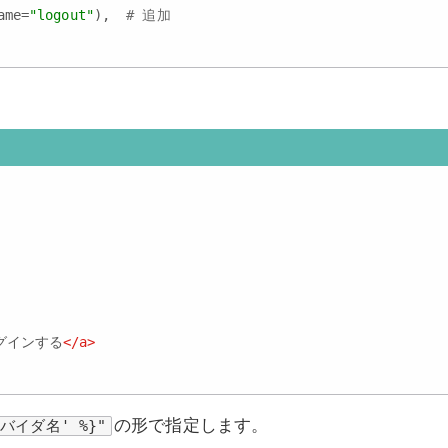
ame=
"logout"
),  
# 追加
ログインする
</
a
>
の形で指定します。
プロバイダ名' %}"