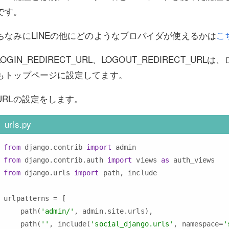
です。
ちなみにLINEの他にどのようなプロバイダが使えるかは
こ
LOGIN_REDIRECT_URL、LOGOUT_REDIRE
もトップページに設定してます。
URLの設定をします。
urls.py
from
 django.contrib 
import
from
 django.contrib.auth 
import
 views 
as
from
 django.urls 
import
 path, include

urlpatterns = [

    path(
'admin/'
, admin.site.urls),

    path(
''
, include(
'social_django.urls'
, namespace=
'