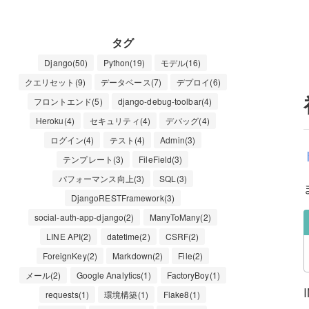
タグ
Django(50)
Python(19)
モデル(16)
クエリセット(9)
データベース(7)
デプロイ(6)
フロントエンド(5)
django-debug-toolbar(4)
Heroku(4)
セキュリティ(4)
デバッグ(4)
ログイン(4)
テスト(4)
Admin(3)
テンプレート(3)
FileField(3)
パフォーマンス向上(3)
SQL(3)
DjangoRESTFramework(3)
social-auth-app-django(2)
ManyToMany(2)
LINE API(2)
datetime(2)
CSRF(2)
ForeignKey(2)
Markdown(2)
File(2)
メール(2)
Google Analytics(1)
FactoryBoy(1)
requests(1)
環境構築(1)
Flake8(1)