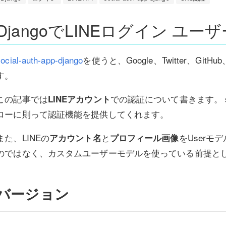
DjangoでLINEログイン 
social-auth-app-django
を使うと、Google、Twitter、G
す。
この記事では
での認証について書きます。 socia
LINEアカウント
ローに則って認証機能を提供してくれます。
また、LINEの
と
をUserモ
アカウント名
プロフィール画像
のではなく、カスタムユーザーモデルを使っている前提と
バージョン