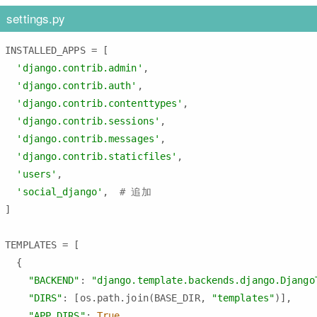
settings.py
INSTALLED_APPS = [

'django.contrib.admin'
,

'django.contrib.auth'
,

'django.contrib.contenttypes'
,

'django.contrib.sessions'
,

'django.contrib.messages'
,

'django.contrib.staticfiles'
,

'users'
,

'social_django'
,  
# 追加
]

TEMPLATES = [

  {

"BACKEND"
: 
"django.template.backends.django.Django
"DIRS"
: [os.path.join(BASE_DIR, 
"templates"
)],

"APP_DIRS"
: 
True
,
