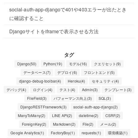
social-auth-app-djangoで401や403エラーが出たとき
に確認すること
Djangoサイトをiframeで表示させる方法
タグ
Django(50)
Python(19)
モデル(16)
クエリセット(9)
データベース(7)
デプロイ(6)
フロントエンド(5)
django-debug-toolbar(4)
Heroku(4)
セキュリティ(4)
デバッグ(4)
ログイン(4)
テスト(4)
Admin(3)
テンプレート(3)
FileField(3)
パフォーマンス向上(3)
SQL(3)
DjangoRESTFramework(3)
social-auth-app-django(2)
ManyToMany(2)
LINE API(2)
datetime(2)
CSRF(2)
ForeignKey(2)
Markdown(2)
File(2)
メール(2)
Google Analytics(1)
FactoryBoy(1)
requests(1)
環境構築(1)