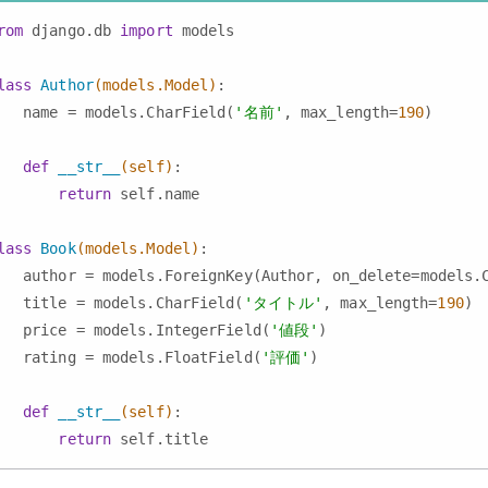
rom
 django.db 
import
 models

lass
Author
(models.Model)
:
   name = models.CharField(
'名前'
, max_length=
190
)

def
__str__
(self)
:
return
 self.name

lass
Book
(models.Model)
:
   author = models.ForeignKey(Author, on_delete=models.C
   title = models.CharField(
'タイトル'
, max_length=
190
)

   price = models.IntegerField(
'値段'
)

   rating = models.FloatField(
'評価'
)

def
__str__
(self)
:
return