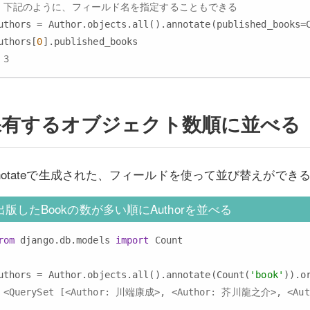
# 下記のように、フィールド名を指定することもできる
uthors = Author.objects.all().annotate(published_books=
uthors[
0
 3
有するオブジェクト数順に並べる（an
nnotateで生成された、フィールドを使って並び替えができ
出版したBookの数が多い順にAuthorを並べる
rom
 django.db.models 
import
 Count

uthors = Author.objects.all().annotate(Count(
'book'
)).o
 <QuerySet [<Author: 川端康成>, <Author: 芥川龍之介>, <Au