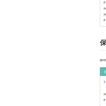
a
a
#
保
a
f
a
#