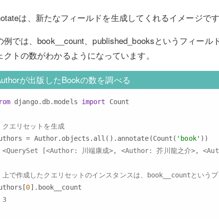
nnotateは、新たなフィールドを生成してくれるイメージで
例では、book__count、published_booksというフィ
ェクトの数がわかるようになっています。
Authorが出版したBookの数を調べる
rom
 django.db.models 
import
 Count

# クエリセットを生成
uthors = Author.objects.all().annotate(Count(
'book'
 <QuerySet [<Author: 川端康成>, <Author: 芥川龍之介>, <Au
# 上で作成したクエリセットのインスタンスは、book__countという
uthors[
0
 3