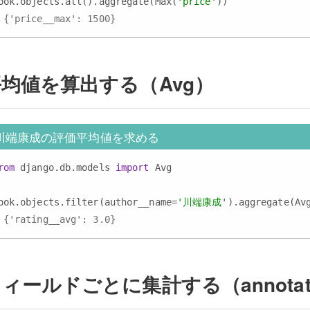
ook.objects.all().aggregate(Max(
'price'
 {'price__max': 1500}
均値を算出する（Avg）
川端康成の評価平均値を求める
rom
 django.db.models 
import
 Avg

ook.objects.filter(author__name=
'川端康成'
).aggregate(Av
 {'rating__avg': 3.0}
ィールドごとに集計する（annotat