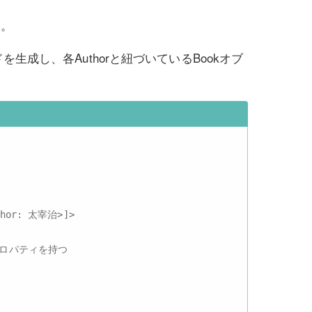
す。
ールドを生成し、各Authorと紐づいているBookオブ
thor: 太宰治>]>
プロパティを持つ