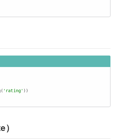
g(
'rating'
e）