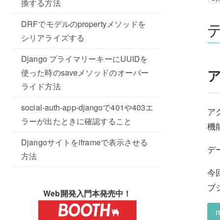
換する方法
DRFでモデルのpropertyメソッドを
シリアライズする
Django プライマリーキーにUUIDを
ア
使った時のsaveメソッドのオーバー
ライド方法
social-auth-app-djangoで401や403エ
ア
ラーが出たときに確認すること
機
Djangoサイトをiframeで表示させる
デ
方法
今
ブ
Web開発入門本発売中！
m