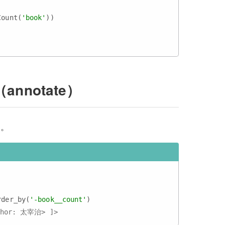
Count(
'book'
))

notate）
る。
rder_by(
'-book__count'
thor: 太宰治> ]>