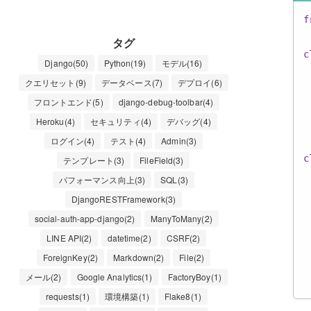
f
タグ
c
Django(50)
Python(19)
モデル(16)
 
クエリセット(9)
データベース(7)
デプロイ(6)
フロントエンド(5)
django-debug-toolbar(4)
Heroku(4)
セキュリティ(4)
デバッグ(4)
ログイン(4)
テスト(4)
Admin(3)
c
テンプレート(3)
FileField(3)
 
パフォーマンス向上(3)
SQL(3)
 
DjangoRESTFramework(3)
 
social-auth-app-django(2)
ManyToMany(2)
 
LINE API(2)
datetime(2)
CSRF(2)
ForeignKey(2)
Markdown(2)
File(2)
メール(2)
Google Analytics(1)
FactoryBoy(1)
requests(1)
環境構築(1)
Flake8(1)