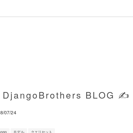
DjangoBrothers BLOG ✍️
8/07/24
ango
モデル
クエリセット