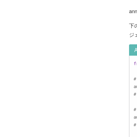
a
下の
ジ
f
a
#
a
#