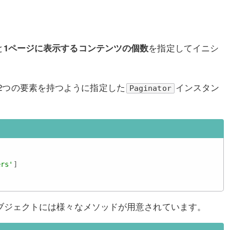
と
を指定してイニシ
1ページに表示するコンテンツの個数
2つの要素を持つように指定した
インスタン
Paginator
ers'
]

ブジェクトには様々なメソッドが用意されています。