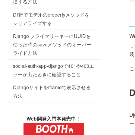
換する方法
DRFでモデルのpropertyメソッドを
シリアライズする
W
Django プライマリーキーにUUIDを
使った時のsaveメソッドのオーバー
こ
ライド方法
装
social-auth-app-djangoで401や403エ
こ
ラーが出たときに確認すること
Djangoサイトをiframeで表示させる
方法
D
Web開発入門本発売中！
ー