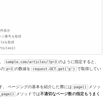
0件表示
ページ番号を取得
cleを取得
、
のように指定すると、
sample.com/articles/?p=3
この
の数値を
で取得してい
p=3
request.GET.get('p')
す。 ページングの基本を紹介した際には
メソッ
page()
メソッドでは
不適切なページ数の指定もうまく
_page()