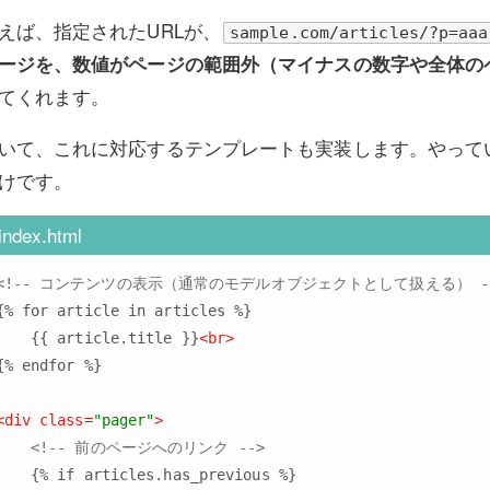
えば、指定されたURLが、
sample.com/articles/?p=aaa
ージを、数値がページの範囲外（マイナスの数字や全体の
てくれます。
いて、これに対応するテンプレートも実装します。やって
けです。
index.html
<!-- コンテンツの表示（通常のモデルオブジェクトとして扱える） -
{% for article in articles %}

    {{ article.title }}
<
br
>
{% endfor %}

<
div
class
=
"pager"
>
<!-- 前のページへのリンク -->
    {% if articles.has_previous %}
