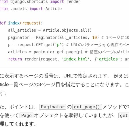
from
 django.shortcuts 
import
from
 .models 
import
 Article

def
index
(request)
:
    all_articles = Article.objects.all()

    paginator = Paginator(all_articles, 
10
) 
# 1ページに1
    p = request.GET.get(
'p'
) 
# URLのパラメータから現在の
    articles = paginator.get_page(p) 
# 指定のページのArti
return
 render(request, 
'index.html'
, {
'articles'
に表示するページの番号は、URLで指定されます。 例えば
rticle一覧ページの3ページ目を指定することになります。
す。
た、ポイントは、
の
メソッドで
Paginator
get_page()
を使って
オブジェクトを取得していましたが、
Page
get
。
理してくれます