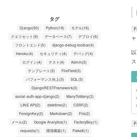
タグ
Django(50)
Python(19)
モデル(16)
P
クエリセット(9)
データベース(7)
デプロイ(6)
ャ
フロントエンド(5)
django-debug-toolbar(4)
以
Heroku(4)
セキュリティ(4)
デバッグ(4)
ス
ログイン(4)
テスト(4)
Admin(3)
テンプレート(3)
FileField(3)
パフォーマンス向上(3)
SQL(3)
DjangoRESTFramework(3)
social-auth-app-django(2)
ManyToMany(2)
LINE API(2)
datetime(2)
CSRF(2)
ForeignKey(2)
Markdown(2)
File(2)
メール(2)
Google Analytics(1)
FactoryBoy(1)
P
requests(1)
環境構築(1)
Flake8(1)