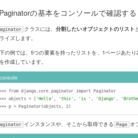
Paginatorの基本をコンソールで確認する
クラスには、
分割したいオブジェクトのリスト
aginator
ライズします。
下の例では、5つの要素を持ったリストを、1ページあたり
を作成しています。
console
>>> from django.core.paginator import Paginator

>>> objects = [
'Hello'
, 
'this'
, 
'is '
, 
'Django'
, 
'Broth
インスタンスや、そこから取得できる
オ
aginator
Page