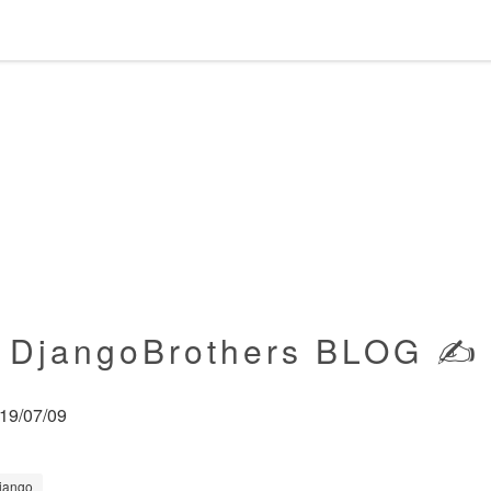
DjangoBrothers BLOG ✍️
19/07/09
jango