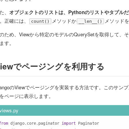
た、
オブジェクトのリストは、Pythonのリストやタプルだけ
。正確には、
メソッドか
メソッド
count()
__len__()
のため、Viewから特定のモデルのQuerySetを取得し
ます。
Viewでページングを利用する
jangoのViewでページングを実装する方法です。このサン
をページに表示します。
views.py
from
 django.core.paginator 
import