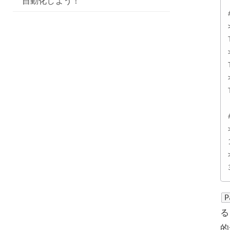
自動化しよう！
1
P
る
的