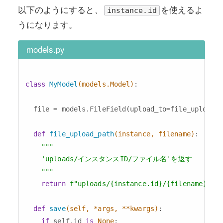
以下のようにすると、
を使えるよ
instance.id
うになります。
models.py
class
MyModel
(models.Model)
:
  file = models.FileField(upload_to=file_upload_p
def
file_upload_path
(instance, filename)
:
"""

    'uploads/インスタンスID/ファイル名'を返す

    """
return
f"uploads/
{instance.id}
/
{filename}
"
def
save
(self, *args, **kwargs)
:
if
 self.id 
is
None
:
