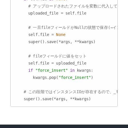
# アップロードされたファイルを変数に代入しておく
      uploaded_file = self.file

# 一旦fileフィールドがNullの状態で保存(→インス
      self.file = 
None
      super().save(*args, **kwargs)

# fileフィールドに値をセット
      self.file = uploaded_file

if
"force_insert"
in
 kwargs:

        kwargs.pop(
"force_insert"
)

# この段階ではインスタンスIDが存在するので、_file_upl