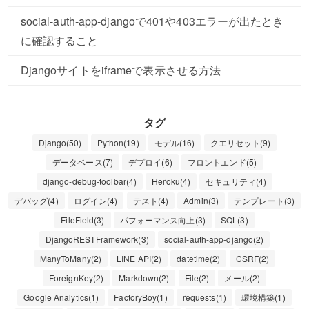
social-auth-app-djangoで401や403エラーが出たとき
に確認すること
Djangoサイトをiframeで表示させる方法
タグ
Django(50)
Python(19)
モデル(16)
クエリセット(9)
データベース(7)
デプロイ(6)
フロントエンド(5)
django-debug-toolbar(4)
Heroku(4)
セキュリティ(4)
デバッグ(4)
ログイン(4)
テスト(4)
Admin(3)
テンプレート(3)
FileField(3)
パフォーマンス向上(3)
SQL(3)
DjangoRESTFramework(3)
social-auth-app-django(2)
ManyToMany(2)
LINE API(2)
datetime(2)
CSRF(2)
ForeignKey(2)
Markdown(2)
File(2)
メール(2)
Google Analytics(1)
FactoryBoy(1)
requests(1)
環境構築(1)